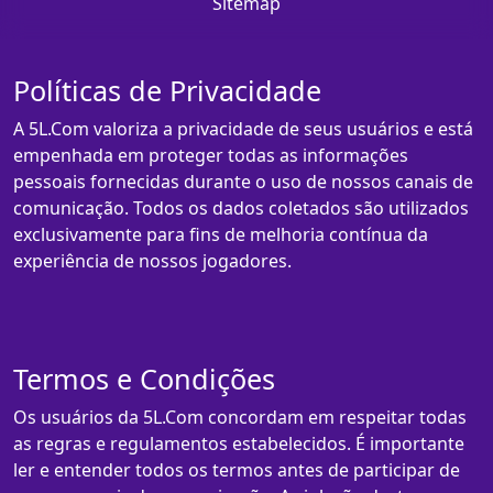
Sitemap
Políticas de Privacidade
A 5L.Com valoriza a privacidade de seus usuários e está
empenhada em proteger todas as informações
pessoais fornecidas durante o uso de nossos canais de
comunicação. Todos os dados coletados são utilizados
exclusivamente para fins de melhoria contínua da
experiência de nossos jogadores.
Termos e Condições
Os usuários da 5L.Com concordam em respeitar todas
as regras e regulamentos estabelecidos. É importante
ler e entender todos os termos antes de participar de