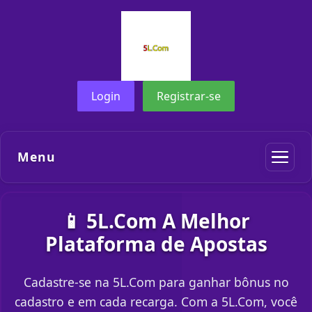
Login
Registrar-se
Menu
📱 5L.Com A Melhor
Plataforma de Apostas
Cadastre-se na 5L.Com para ganhar bônus no
cadastro e em cada recarga. Com a 5L.Com, você