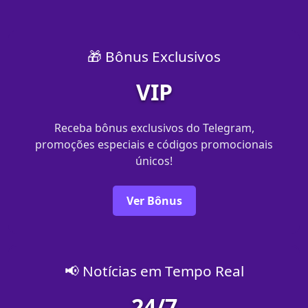
🎁 Bônus Exclusivos
VIP
Receba bônus exclusivos do Telegram,
promoções especiais e códigos promocionais
únicos!
Ver Bônus
📢 Notícias em Tempo Real
24/7