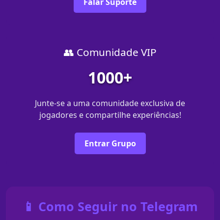
Falar Suporte
👥 Comunidade VIP
1000+
Junte-se a uma comunidade exclusiva de
jogadores e compartilhe experiências!
Entrar Grupo
📱 Como Seguir no Telegram