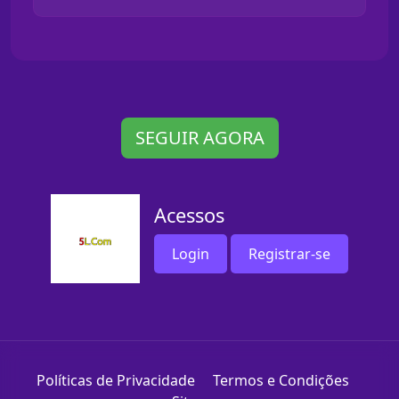
SEGUIR AGORA
Acessos
Login
Registrar-se
Políticas de Privacidade
Termos e Condições