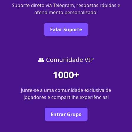
Suporte direto via Telegram, respostas rápidas e
atendimento personalizado!
Falar Suporte
👥 Comunidade VIP
1000+
Junte-se a uma comunidade exclusiva de
jogadores e compartilhe experiências!
Entrar Grupo