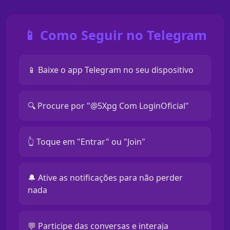
📱 Como Seguir no Telegram
📱 Baixe o app Telegram no seu dispositivo
🔍 Procure por "@5Xpg Com LoginOficial"
👆 Toque em "Entrar" ou "Join"
🔔 Ative as notificações para não perder
nada
💬 Participe das conversas e interaja