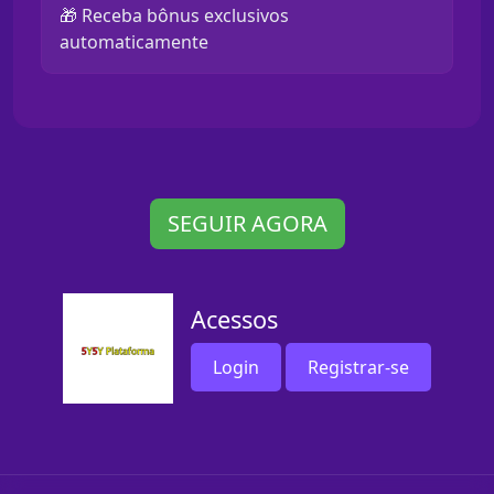
🎁 Receba bônus exclusivos
automaticamente
SEGUIR AGORA
Acessos
Login
Registrar-se