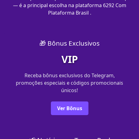
— é a principal escolha na plataforma 6292 Com
Plataforma Brasil .
🎁 Bônus Exclusivos
VIP
Receba bônus exclusivos do Telegram,
promoções especiais e códigos promocionais
únicos!
Ver Bônus