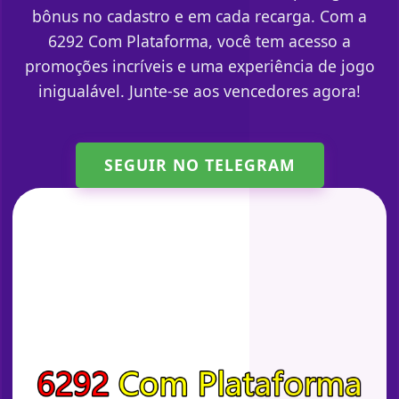
bônus no cadastro e em cada recarga. Com a
6292 Com Plataforma, você tem acesso a
promoções incríveis e uma experiência de jogo
inigualável. Junte-se aos vencedores agora!
SEGUIR NO TELEGRAM