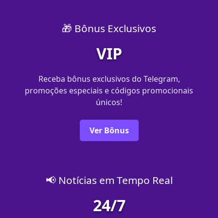
🎁 Bônus Exclusivos
VIP
Receba bônus exclusivos do Telegram,
promoções especiais e códigos promocionais
únicos!
Ver Bônus
📢 Notícias em Tempo Real
24/7