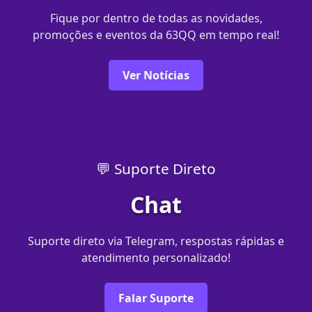
Fique por dentro de todas as novidades,
promoções e eventos da 63QQ em tempo real!
Ver Notícias
💬 Suporte Direto
Chat
Suporte direto via Telegram, respostas rápidas e
atendimento personalizado!
Falar Suporte