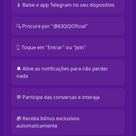
📱 Baixe o app Telegram no seu dispositivo
🔍 Procure por "@63QQOficial"
👆 Toque em "Entrar" ou "Join"
🔔 Ative as notificações para não perder
nada
💬 Participe das conversas e interaja
🎁 Receba bônus exclusivos
automaticamente