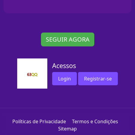
SEGUIR AGORA
Acessos
Login
Registrar-se
Políticas de Privacidade
Termos e Condições
Sitemap