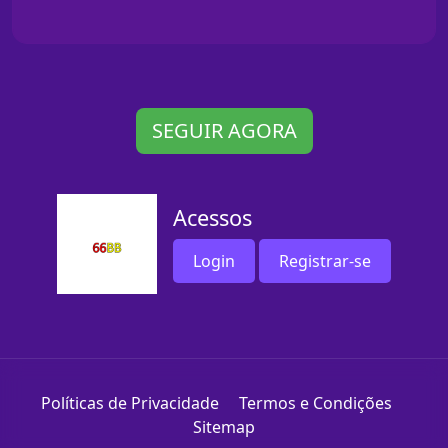
SEGUIR AGORA
Acessos
Login
Registrar-se
Políticas de Privacidade
Termos e Condições
Sitemap