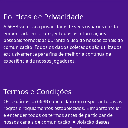
Políticas de Privacidade
A 66BB valoriza a privacidade de seus usuários e está
empenhada em proteger todas as informações
pessoais fornecidas durante o uso de nossos canais de
comunicação. Todos os dados coletados são utilizados
exclusivamente para fins de melhoria contínua da
experiência de nossos jogadores.
Termos e Condições
Os usuários da 66BB concordam em respeitar todas as
regras e regulamentos estabelecidos. É importante ler
e entender todos os termos antes de participar de
nossos canais de comunicação. A violação destes