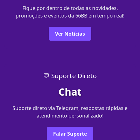
Fique por dentro de todas as novidades,
promoções e eventos da 66BB em tempo real!
Ver Notícias
💬 Suporte Direto
Chat
Suporte direto via Telegram, respostas rápidas e
atendimento personalizado!
Falar Suporte