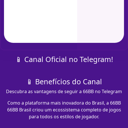
📱 Canal Oficial no Telegram!
📱 Benefícios do Canal
Descubra as vantagens de seguir a 66BB no Telegram
Como a plataforma mais inovadora do Brasil, a 66BB
66BB Brasil criou um ecossistema completo de jogos
para todos os estilos de jogador.