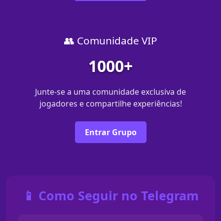
👥 Comunidade VIP
1000+
Junte-se a uma comunidade exclusiva de
jogadores e compartilhe experiências!
Entrar Grupo
📱 Como Seguir no Telegram