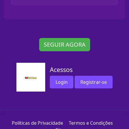
SEGUIR AGORA
Acessos
Login
Registrar-se
Políticas de Privacidade
Termos e Condições