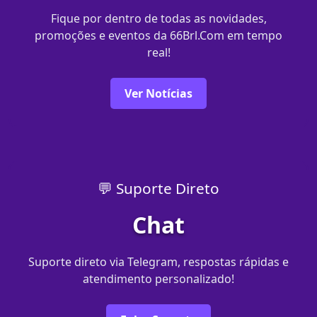
Fique por dentro de todas as novidades,
promoções e eventos da 66Brl.Com em tempo
real!
Ver Notícias
💬 Suporte Direto
Chat
Suporte direto via Telegram, respostas rápidas e
atendimento personalizado!