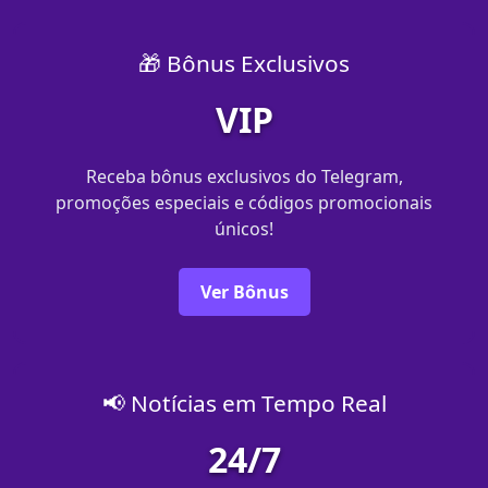
🎁 Bônus Exclusivos
VIP
Receba bônus exclusivos do Telegram,
promoções especiais e códigos promocionais
únicos!
Ver Bônus
📢 Notícias em Tempo Real
24/7