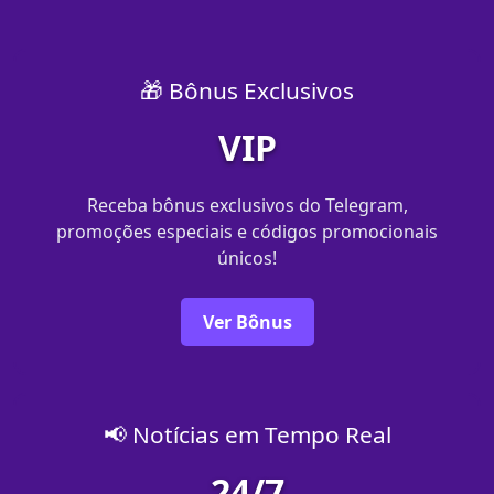
🎁 Bônus Exclusivos
VIP
Receba bônus exclusivos do Telegram,
promoções especiais e códigos promocionais
únicos!
Ver Bônus
📢 Notícias em Tempo Real
24/7