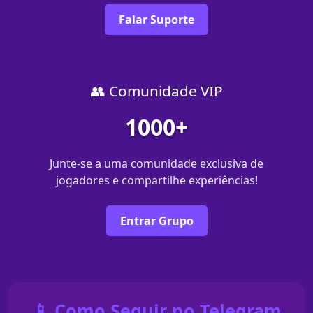
Falar Suporte
👥 Comunidade VIP
1000+
Junte-se a uma comunidade exclusiva de
jogadores e compartilhe experiências!
Entrar Grupo
📱 Como Seguir no Telegram