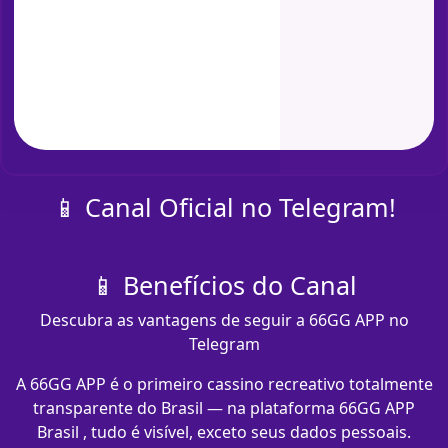
📱 Canal Oficial no Telegram!
📱 Benefícios do Canal
Descubra as vantagens de seguir a 66GG APP no
Telegram
A 66GG APP é o primeiro cassino recreativo totalmente
transparente do Brasil — na plataforma 66GG APP
Brasil , tudo é visível, exceto seus dados pessoais.