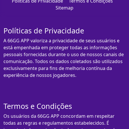
Políticas de Privacidade
Termos e Condições
Sitemap
Políticas de Privacidade
A 66GG APP valoriza a privacidade de seus usuários e
está empenhada em proteger todas as informações
pessoais fornecidas durante o uso de nossos canais de
comunicação. Todos os dados coletados são utilizados
exclusivamente para fins de melhoria contínua da
experiência de nossos jogadores.
Termos e Condições
Os usuários da 66GG APP concordam em respeitar
todas as regras e regulamentos estabelecidos. É