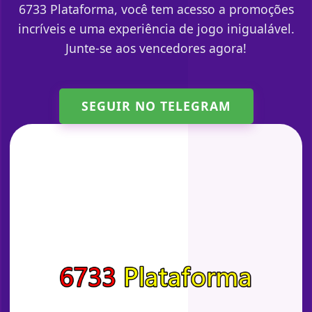
6733 Plataforma, você tem acesso a promoções
incríveis e uma experiência de jogo inigualável.
Junte-se aos vencedores agora!
SEGUIR NO TELEGRAM