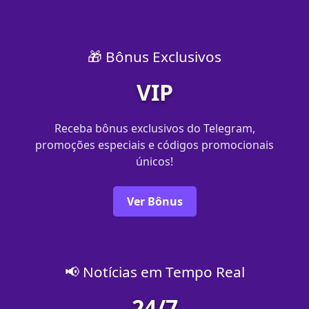
🎁 Bônus Exclusivos
VIP
Receba bônus exclusivos do Telegram,
promoções especiais e códigos promocionais
únicos!
Ver Bônus
📢 Notícias em Tempo Real
24/7