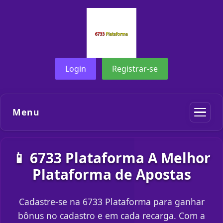
Login
Registrar-se
Menu
📱 6733 Plataforma A Melhor
Plataforma de Apostas
Cadastre-se na 6733 Plataforma para ganhar
bônus no cadastro e em cada recarga. Com a