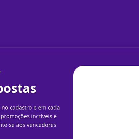
r
postas
 no cadastro e em cada
 promoções incríveis e
unte-se aos vencedores