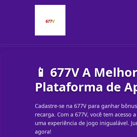
📱 677V A Melho
Plataforma de A
Cadastre-se na 677V para ganhar bônus
recarga. Com a 677V, você tem acesso a
uma experiência de jogo inigualável. J
agora!