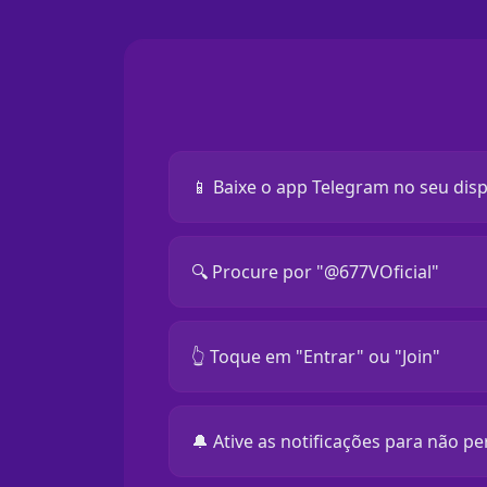
📱 Baixe o app Telegram no seu disp
🔍 Procure por "@677VOficial"
👆 Toque em "Entrar" ou "Join"
🔔 Ative as notificações para não p