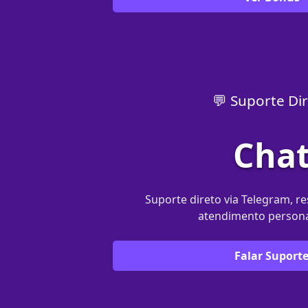
💬 Suporte Di
Cha
Suporte direto via Telegram, r
atendimento persona
Falar Suport