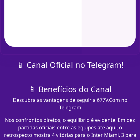
📱 Canal Oficial no Telegram!
📱 Benefícios do Canal
Descubra as vantagens de seguir a 677V.Com no
Telegram
Nos confrontos diretos, o equilíbrio é evidente. Em dez
partidas oficiais entre as equipes até aqui, o
retrospecto mostra 4 vitórias para o Inter Miami, 3 para