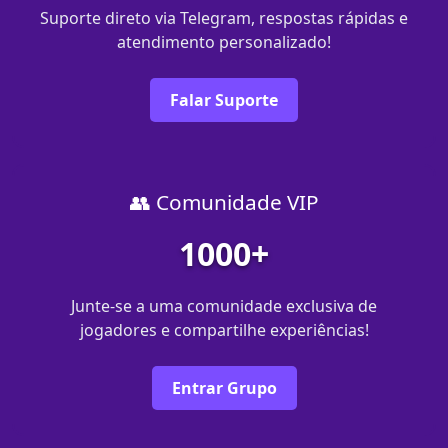
Suporte direto via Telegram, respostas rápidas e
atendimento personalizado!
Falar Suporte
👥 Comunidade VIP
1000+
Junte-se a uma comunidade exclusiva de
jogadores e compartilhe experiências!
Entrar Grupo