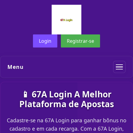
Login
Registrar-se
Menu
📱 67A Login A Melhor
Plataforma de Apostas
Cadastre-se na 67A Login para ganhar bônus no
cadastro e em cada recarga. Com a 67A Login,