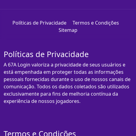
Políticas de Privacidade
Termos e Condições
Sitemap
Políticas de Privacidade
A 67A Login valoriza a privacidade de seus usuários e
está empenhada em proteger todas as informações
pessoais fornecidas durante o uso de nossos canais de
comunicação. Todos os dados coletados são utilizados
exclusivamente para fins de melhoria contínua da
experiência de nossos jogadores.
Termos e Condições