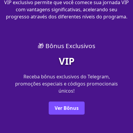
VIP exclusivo permite que você comece sua jornada VIP
com vantagens significativas, acelerando seu
progresso através dos diferentes níveis do programa.
🎁 Bônus Exclusivos
VIP
Receba bônus exclusivos do Telegram,
promoções especiais e códigos promocionais
únicos!
Ver Bônus