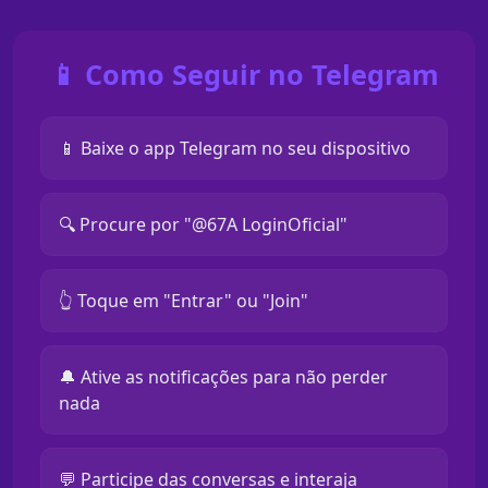
📱 Como Seguir no Telegram
📱 Baixe o app Telegram no seu dispositivo
🔍 Procure por "@67A LoginOficial"
👆 Toque em "Entrar" ou "Join"
🔔 Ative as notificações para não perder
nada
💬 Participe das conversas e interaja