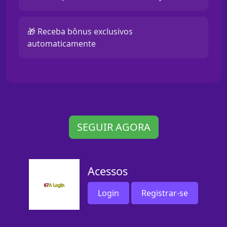
🎁 Receba bônus exclusivos
automaticamente
SEGUIR AGORA
Acessos
Login
Registrar-se