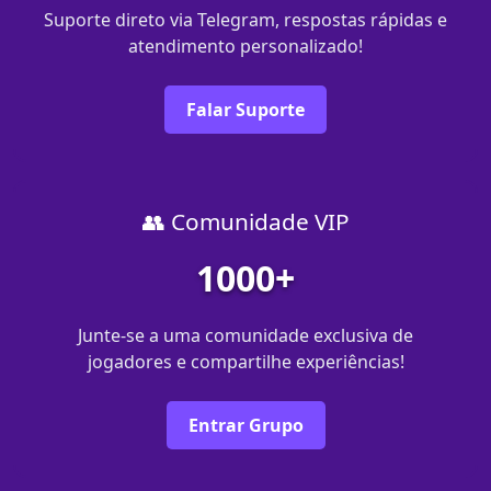
Suporte direto via Telegram, respostas rápidas e
atendimento personalizado!
Falar Suporte
👥 Comunidade VIP
1000+
Junte-se a uma comunidade exclusiva de
jogadores e compartilhe experiências!
Entrar Grupo