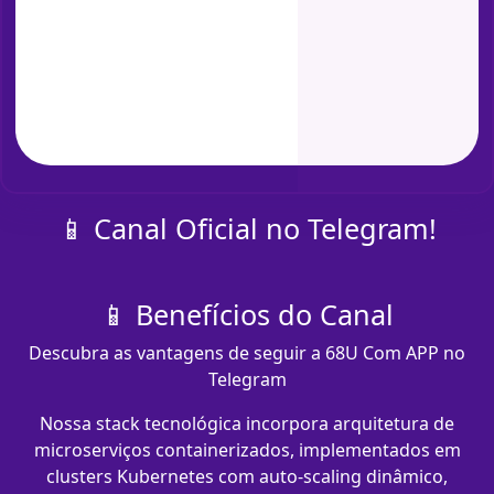
📱 Canal Oficial no Telegram!
📱 Benefícios do Canal
Descubra as vantagens de seguir a 68U Com APP no
Telegram
Nossa stack tecnológica incorpora arquitetura de
microserviços containerizados, implementados em
clusters Kubernetes com auto-scaling dinâmico,