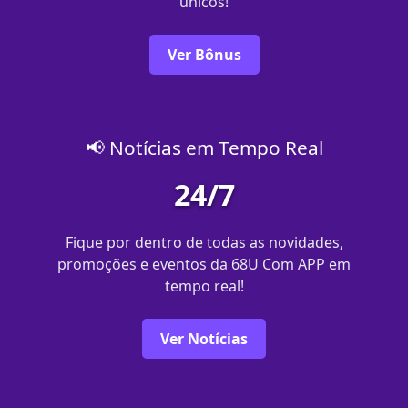
únicos!
Ver Bônus
📢 Notícias em Tempo Real
24/7
Fique por dentro de todas as novidades,
promoções e eventos da 68U Com APP em
tempo real!
Ver Notícias