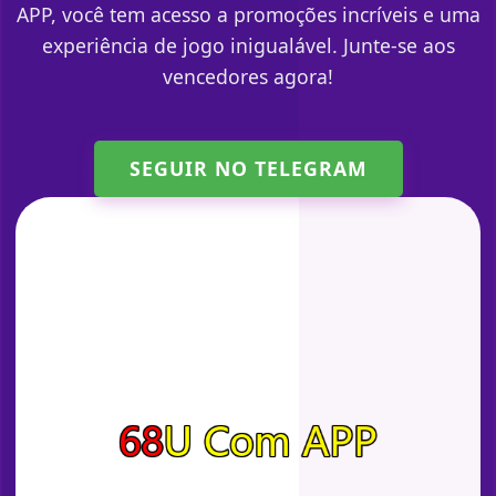
APP, você tem acesso a promoções incríveis e uma
experiência de jogo inigualável. Junte-se aos
vencedores agora!
SEGUIR NO TELEGRAM