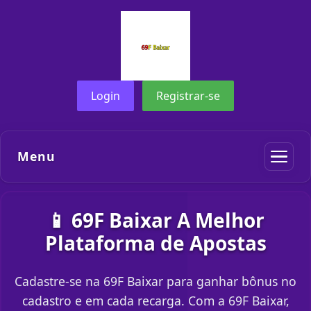
Login
Registrar-se
Menu
📱 69F Baixar A Melhor
Plataforma de Apostas
Cadastre-se na 69F Baixar para ganhar bônus no
cadastro e em cada recarga. Com a 69F Baixar,