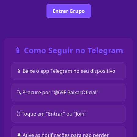
Entrar Grupo
📱 Como Seguir no Telegram
📱 Baixe o app Telegram no seu dispositivo
🔍 Procure por "@69F BaixarOficial"
👆 Toque em "Entrar" ou "Join"
🔔 Ative as notificações para não perder