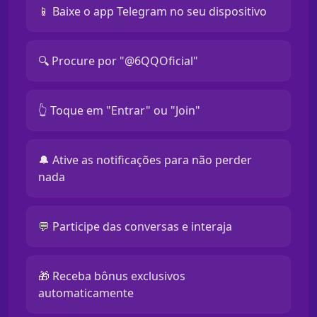
📱 Baixe o app Telegram no seu dispositivo
🔍 Procure por "@6QQOficial"
👆 Toque em "Entrar" ou "Join"
🔔 Ative as notificações para não perder
nada
💬 Participe das conversas e interaja
🎁 Receba bônus exclusivos
automaticamente