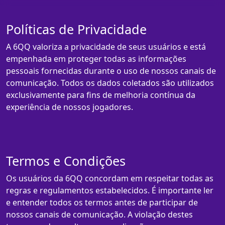
Políticas de Privacidade
A 6QQ valoriza a privacidade de seus usuários e está
empenhada em proteger todas as informações
pessoais fornecidas durante o uso de nossos canais de
comunicação. Todos os dados coletados são utilizados
exclusivamente para fins de melhoria contínua da
experiência de nossos jogadores.
Termos e Condições
Os usuários da 6QQ concordam em respeitar todas as
regras e regulamentos estabelecidos. É importante ler
e entender todos os termos antes de participar de
nossos canais de comunicação. A violação destes