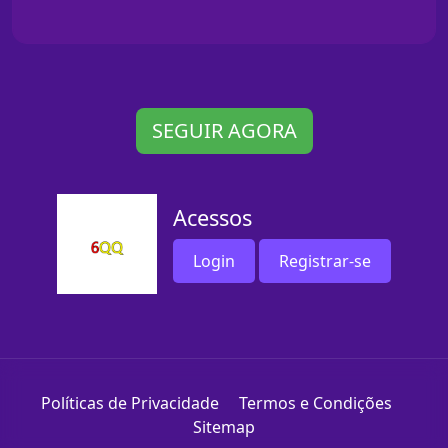
SEGUIR AGORA
Acessos
Login
Registrar-se
Políticas de Privacidade
Termos e Condições
Sitemap