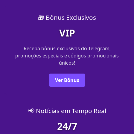
🎁 Bônus Exclusivos
VIP
Receba bônus exclusivos do Telegram,
promoções especiais e códigos promocionais
únicos!
Ver Bônus
📢 Notícias em Tempo Real
24/7