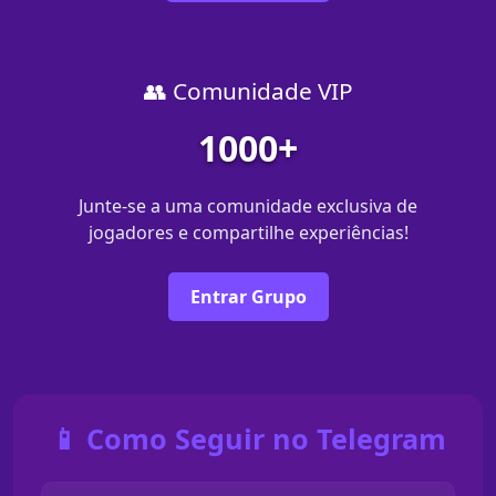
👥 Comunidade VIP
1000+
Junte-se a uma comunidade exclusiva de
jogadores e compartilhe experiências!
Entrar Grupo
📱 Como Seguir no Telegram