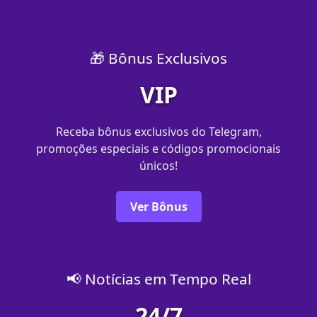
🎁 Bônus Exclusivos
VIP
Receba bônus exclusivos do Telegram,
promoções especiais e códigos promocionais
únicos!
Ver Bônus
📢 Notícias em Tempo Real
24/7