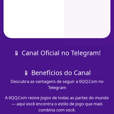
📱 Canal Oficial no Telegram!
📱 Benefícios do Canal
Descubra as vantagens de seguir a 6QQ.Com no
Telegram
A 6QQ.Com reúne jogos de todas as partes do mundo
— aqui você encontra o estilo de jogo que mais
combina com você.