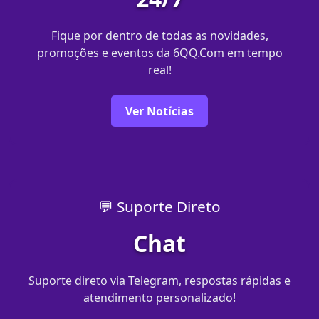
Fique por dentro de todas as novidades,
promoções e eventos da 6QQ.Com em tempo
real!
Ver Notícias
💬 Suporte Direto
Chat
Suporte direto via Telegram, respostas rápidas e
atendimento personalizado!