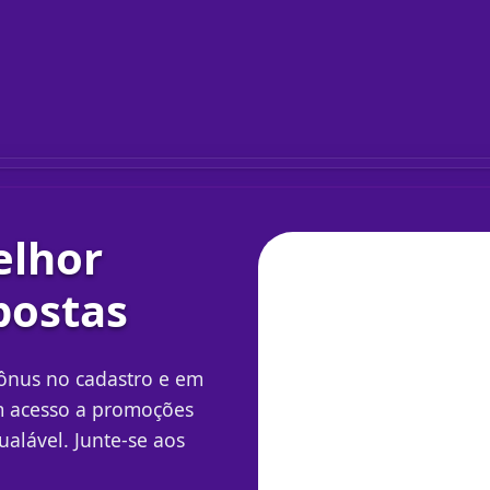
elhor
postas
ônus no cadastro e em
m acesso a promoções
ualável. Junte-se aos