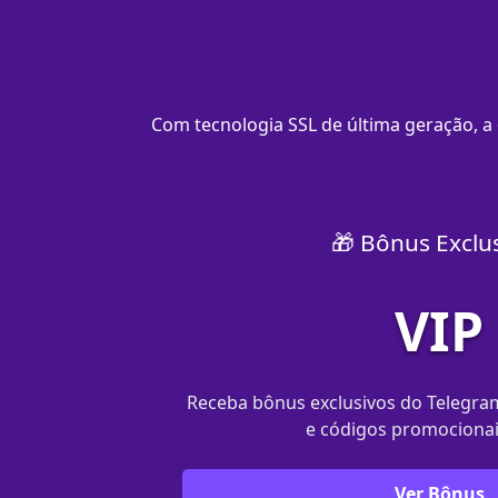
Com tecnologia SSL de última geração, a 
🎁 Bônus Exclu
VIP
Receba bônus exclusivos do Telegra
e códigos promocionai
Ver Bônus