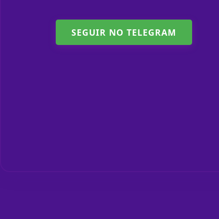
SEGUIR NO TELEGRAM