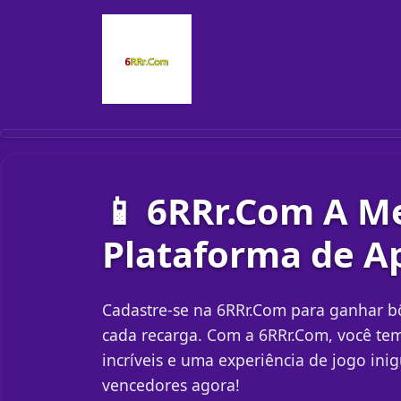
📱 6RRr.Com A M
Plataforma de A
Cadastre-se na 6RRr.Com para ganhar b
cada recarga. Com a 6RRr.Com, você te
incríveis e uma experiência de jogo inig
vencedores agora!