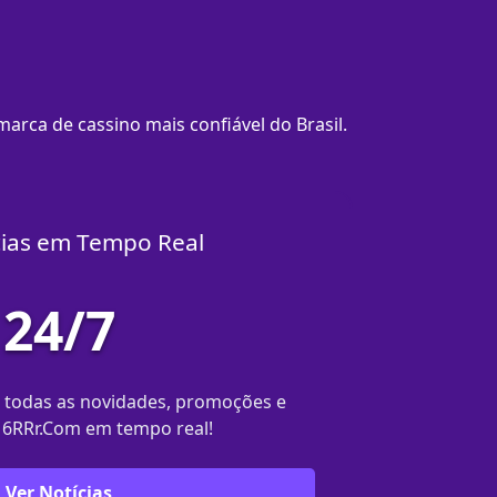
arca de cassino mais confiável do Brasil.
cias em Tempo Real
24/7
e todas as novidades, promoções e
 6RRr.Com em tempo real!
Ver Notícias