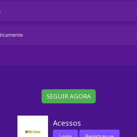
a
aticamente
SEGUIR AGORA
Acessos
Login
Registrar-se