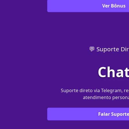
Ver Bônus
💬 Suporte Di
Cha
Suporte direto via Telegram, r
atendimento persona
Falar Suport