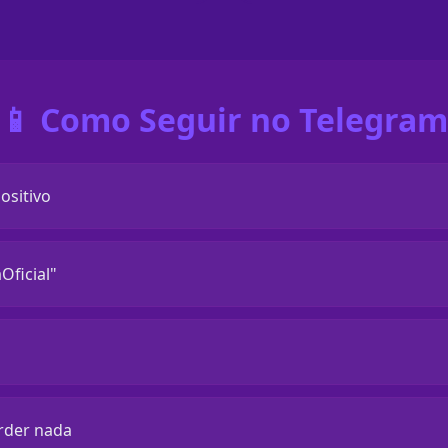
📱 Como Seguir no Telegram
ositivo
Oficial"
erder nada