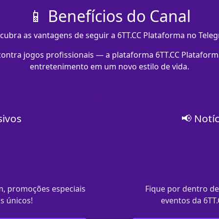
📱 Benefícios do Canal
cubra as vantagens de seguir a 6TT.CC Plataforma no Tele
contra jogos profissionais — a plataforma 6TT.CC Platafor
entretenimento em um novo estilo de vida.
sivos
📢 Notí
m, promoções especiais
Fique por dentro d
s únicos!
eventos da 6TT