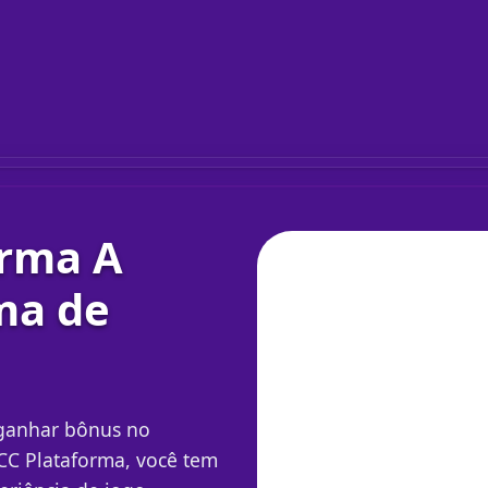
orma A
ma de
 ganhar bônus no
CC Plataforma, você tem