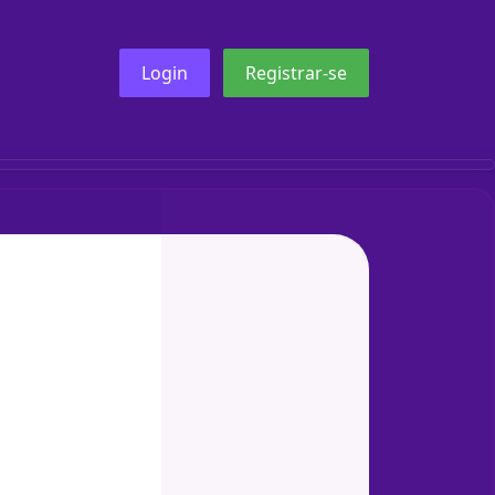
Login
Registrar-se