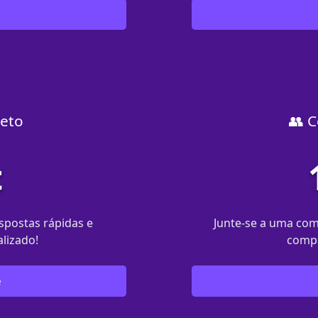
reto
👥 
t
espostas rápidas e
Junte-se a uma com
lizado!
compa
e