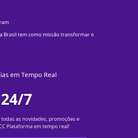
gram
ma Brasil tem como missão transformar o
cias em Tempo Real
24/7
e todas as novidades, promoções e
.CC Plataforma em tempo real!