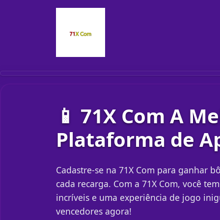
📱 71X Com A Me
Plataforma de A
Cadastre-se na 71X Com para ganhar b
cada recarga. Com a 71X Com, você te
incríveis e uma experiência de jogo inig
vencedores agora!