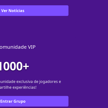
Ver Notícias
Comunidade VIP
1000+
unidade exclusiva de jogadores e
rtilhe experiências!
Entrar Grupo