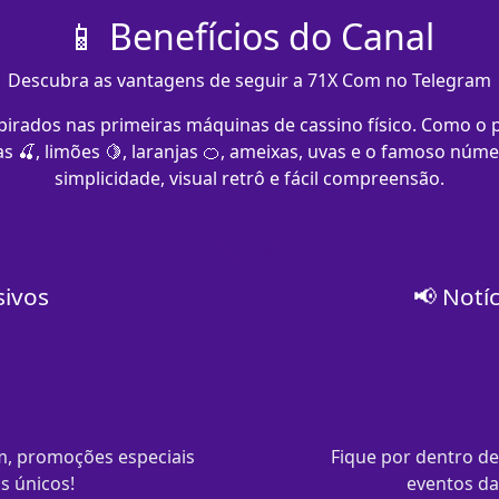
📱 Benefícios do Canal
Descubra as vantagens de seguir a 71X Com no Telegram
nspirados nas primeiras máquinas de cassino físico. Como o
as 🍒, limões 🍋, laranjas 🍊, ameixas, uvas e o famoso núm
simplicidade, visual retrô e fácil compreensão.
sivos
📢 Notí
m, promoções especiais
Fique por dentro d
s únicos!
eventos da