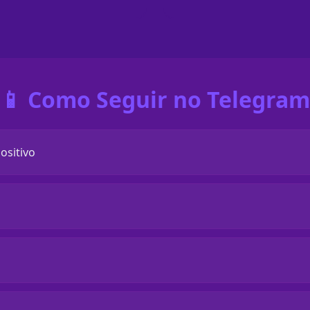
📱 Como Seguir no Telegram
ositivo