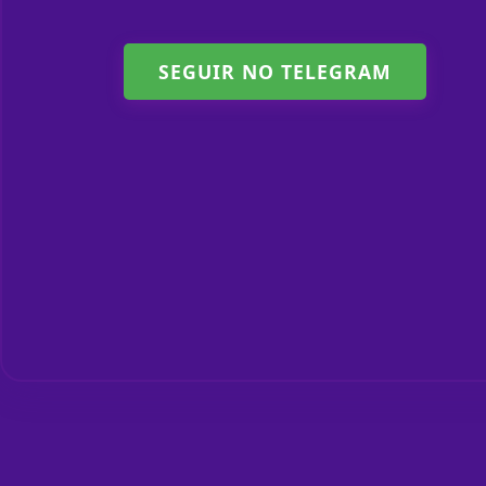
SEGUIR NO TELEGRAM