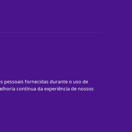
s pessoais fornecidas durante o uso de
elhoria contínua da experiência de nossos