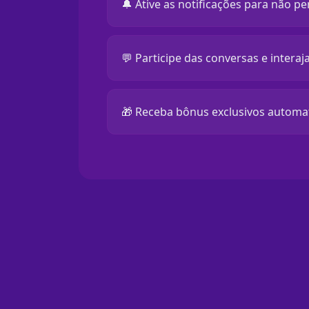
🔔 Ative as notificações para não p
💬 Participe das conversas e interaj
🎁 Receba bônus exclusivos autom