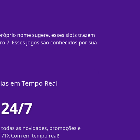
 próprio nome sugere, esses slots trazem
ero 7. Esses jogos são conhecidos por sua
cias em Tempo Real
24/7
e todas as novidades, promoções e
 71X Com em tempo real!