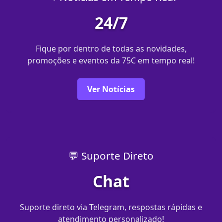
24/7
Fique por dentro de todas as novidades,
promoções e eventos da 75C em tempo real!
Ver Notícias
💬 Suporte Direto
Chat
Suporte direto via Telegram, respostas rápidas e
atendimento personalizado!