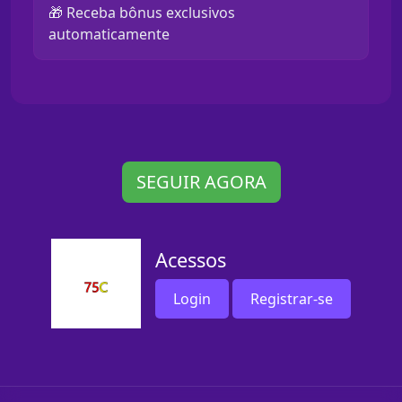
🎁 Receba bônus exclusivos
automaticamente
SEGUIR AGORA
Acessos
Login
Registrar-se