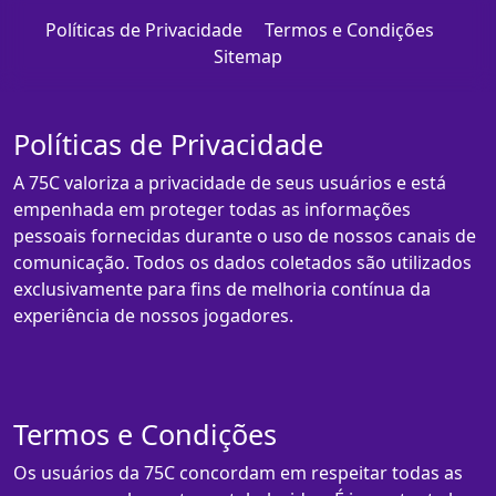
Políticas de Privacidade
Termos e Condições
Sitemap
Políticas de Privacidade
A 75C valoriza a privacidade de seus usuários e está
empenhada em proteger todas as informações
pessoais fornecidas durante o uso de nossos canais de
comunicação. Todos os dados coletados são utilizados
exclusivamente para fins de melhoria contínua da
experiência de nossos jogadores.
Termos e Condições
Os usuários da 75C concordam em respeitar todas as