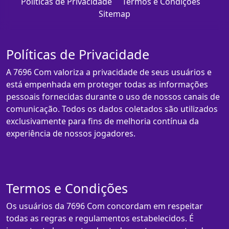
Políticas de Privacidade
Termos e Condições
Sitemap
Políticas de Privacidade
A 7696 Com valoriza a privacidade de seus usuários e
está empenhada em proteger todas as informações
pessoais fornecidas durante o uso de nossos canais de
comunicação. Todos os dados coletados são utilizados
exclusivamente para fins de melhoria contínua da
experiência de nossos jogadores.
Termos e Condições
Os usuários da 7696 Com concordam em respeitar
todas as regras e regulamentos estabelecidos. É