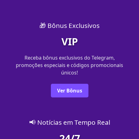
🎁 Bônus Exclusivos
VIP
Receba bônus exclusivos do Telegram,
promoções especiais e códigos promocionais
únicos!
Ver Bônus
📢 Notícias em Tempo Real
24/7