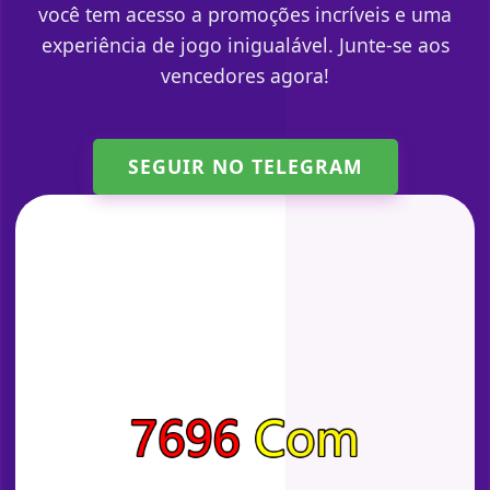
você tem acesso a promoções incríveis e uma
experiência de jogo inigualável. Junte-se aos
vencedores agora!
SEGUIR NO TELEGRAM