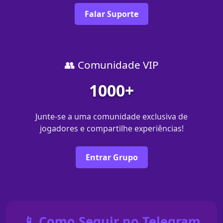
Falar Suporte
👥 Comunidade VIP
1000+
Junte-se a uma comunidade exclusiva de
jogadores e compartilhe experiências!
Entrar Grupo
📱 Como Seguir no Telegram