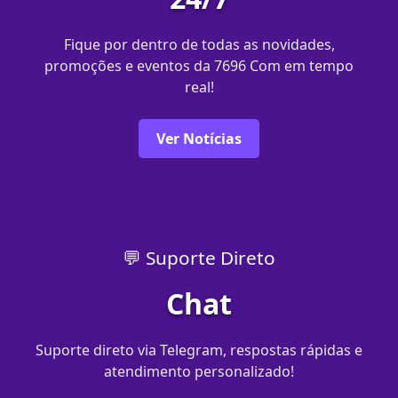
Fique por dentro de todas as novidades,
promoções e eventos da 7696 Com em tempo
real!
Ver Notícias
💬 Suporte Direto
Chat
Suporte direto via Telegram, respostas rápidas e
atendimento personalizado!