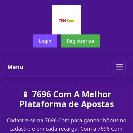
Login
Registrar-se
Menu
📱 7696 Com A Melhor
Plataforma de Apostas
Cadastre-se na 7696 Com para ganhar bônus no
cadastro e em cada recarga. Com a 7696 Com,