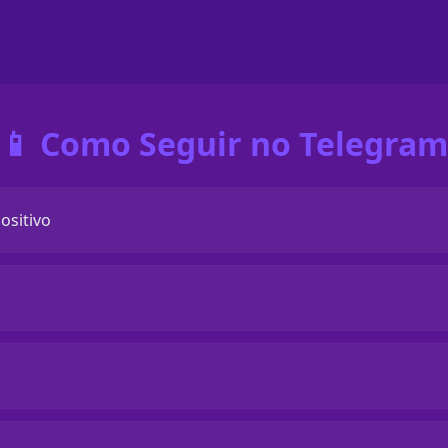
📱 Como Seguir no Telegram
ositivo