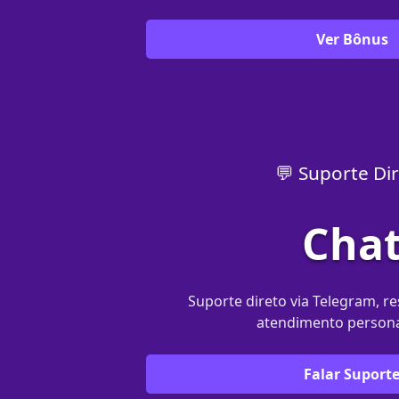
Ver Bônus
💬 Suporte Di
Cha
Suporte direto via Telegram, r
atendimento persona
Falar Suport