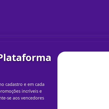
 Plataforma
no cadastro e em cada
promoções incríveis e
unte-se aos vencedores