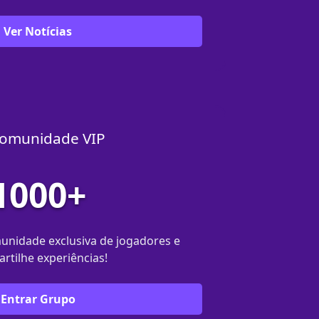
Ver Notícias
Comunidade VIP
1000+
unidade exclusiva de jogadores e
rtilhe experiências!
Entrar Grupo