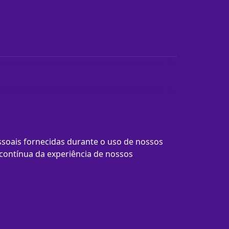
ssoais fornecidas durante o uso de nossos
 contínua da experiência de nossos