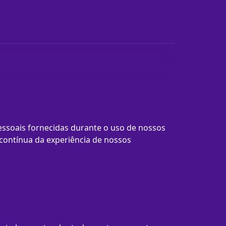
essoais fornecidas durante o uso de nossos
 contínua da experiência de nossos