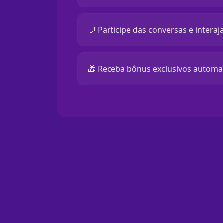
💬 Participe das conversas e interaj
🎁 Receba bônus exclusivos autom