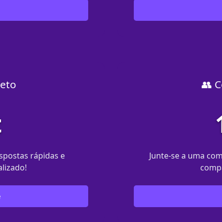
reto
👥 
t
espostas rápidas e
Junte-se a uma com
lizado!
compa
e