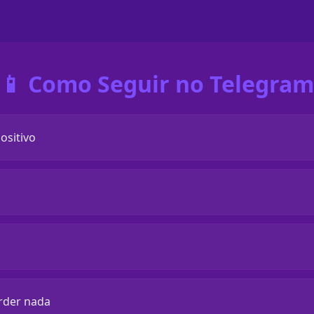
📱 Como Seguir no Telegram
ositivo
erder nada