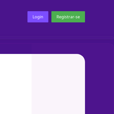
Login
Registrar-se