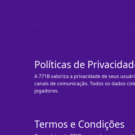
Políticas de Privacida
A 771B valoriza a privacidade de seus usuá
canais de comunicação. Todos os dados cole
jogadores.
Termos e Condições