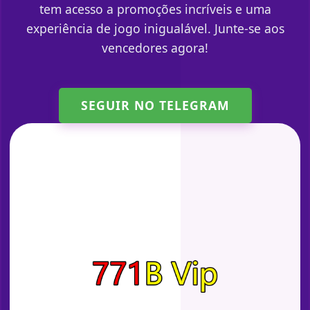
tem acesso a promoções incríveis e uma
experiência de jogo inigualável. Junte-se aos
vencedores agora!
SEGUIR NO TELEGRAM