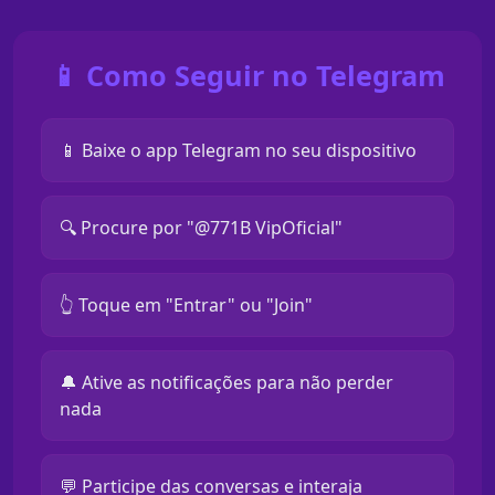
📱 Como Seguir no Telegram
📱 Baixe o app Telegram no seu dispositivo
🔍 Procure por "@771B VipOficial"
👆 Toque em "Entrar" ou "Join"
🔔 Ative as notificações para não perder
nada
💬 Participe das conversas e interaja