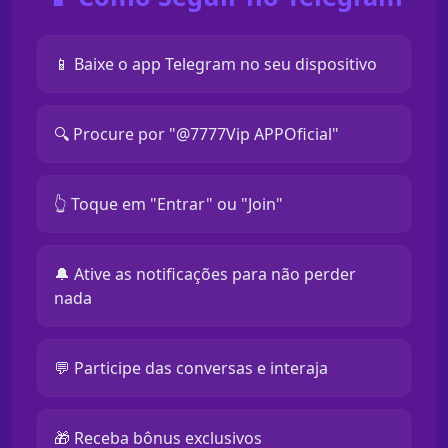
📱 Baixe o app Telegram no seu dispositivo
🔍 Procure por "@7777Vip APPOficial"
👆 Toque em "Entrar" ou "Join"
🔔 Ative as notificações para não perder
nada
💬 Participe das conversas e interaja
🎁 Receba bônus exclusivos