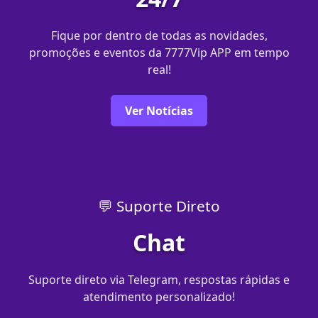
Fique por dentro de todas as novidades,
promoções e eventos da 7777Vip APP em tempo
real!
Ver Notícias
💬 Suporte Direto
Chat
Suporte direto via Telegram, respostas rápidas e
atendimento personalizado!