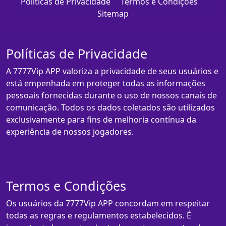
Políticas de Privacidade
Termos e Condições
Sitemap
Políticas de Privacidade
A 7777Vip APP valoriza a privacidade de seus usuários e
está empenhada em proteger todas as informações
pessoais fornecidas durante o uso de nossos canais de
comunicação. Todos os dados coletados são utilizados
exclusivamente para fins de melhoria contínua da
experiência de nossos jogadores.
Termos e Condições
Os usuários da 7777Vip APP concordam em respeitar
todas as regras e regulamentos estabelecidos. É