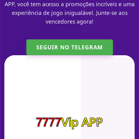
APP, você tem acesso a promoções incríveis e uma
experiência de jogo inigualável. Junte-se aos
vencedores agora!
SEGUIR NO TELEGRAM