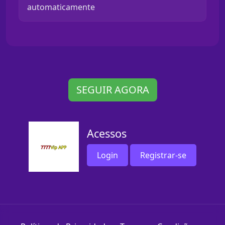
automaticamente
SEGUIR AGORA
Acessos
Login
Registrar-se