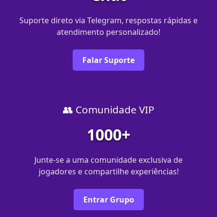
Suporte direto via Telegram, respostas rápidas e
atendimento personalizado!
Falar Suporte
👥 Comunidade VIP
1000+
Junte-se a uma comunidade exclusiva de
jogadores e compartilhe experiências!
Entrar Grupo