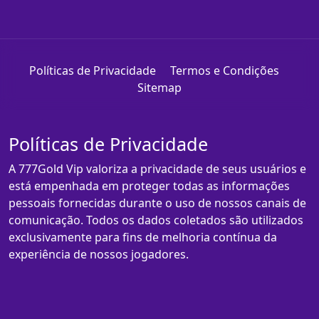
Políticas de Privacidade
Termos e Condições
Sitemap
Políticas de Privacidade
A 777Gold Vip valoriza a privacidade de seus usuários e
está empenhada em proteger todas as informações
pessoais fornecidas durante o uso de nossos canais de
comunicação. Todos os dados coletados são utilizados
exclusivamente para fins de melhoria contínua da
experiência de nossos jogadores.