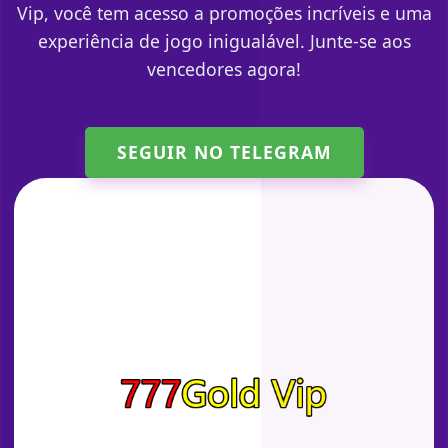
Vip, você tem acesso a promoções incríveis e uma
experiência de jogo inigualável. Junte-se aos
vencedores agora!
SEGUIR NO TELEGRAM