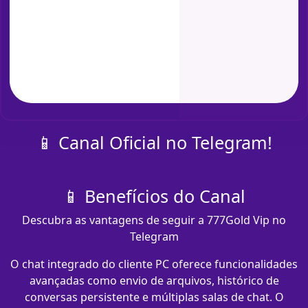
📱 Canal Oficial no Telegram!
📱 Benefícios do Canal
Descubra as vantagens de seguir a 777Gold Vip no
Telegram
O chat integrado do cliente PC oferece funcionalidades
avançadas como envio de arquivos, histórico de
conversas persistente e múltiplas salas de chat. O