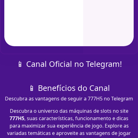
📱 Canal Oficial no Telegram!
📱 Benefícios do Canal
Descubra as vantagens de seguir a 777H5 no Telegram
Descubra o universo das máquinas de slots no site
777H5
, suas características, funcionamento e dicas
para maximizar sua experiência de jogo. Explore as
variadas temáticas e aproveite as vantagens de jogar