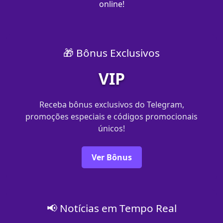
online!
🎁 Bônus Exclusivos
VIP
Receba bônus exclusivos do Telegram,
promoções especiais e códigos promocionais
únicos!
Ver Bônus
📢 Notícias em Tempo Real