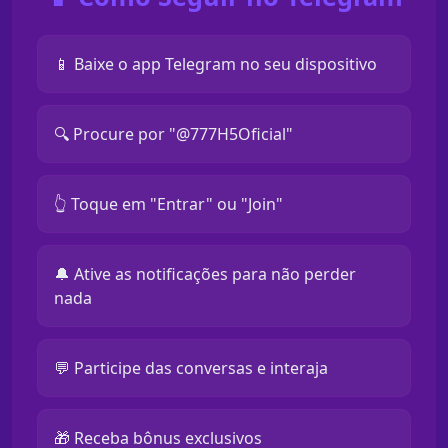
📱 Baixe o app Telegram no seu dispositivo
🔍 Procure por "@777H5Oficial"
👆 Toque em "Entrar" ou "Join"
🔔 Ative as notificações para não perder
nada
💬 Participe das conversas e interaja
🎁 Receba bônus exclusivos