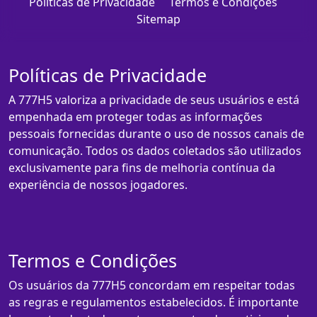
Políticas de Privacidade
Termos e Condições
Sitemap
Políticas de Privacidade
A 777H5 valoriza a privacidade de seus usuários e está
empenhada em proteger todas as informações
pessoais fornecidas durante o uso de nossos canais de
comunicação. Todos os dados coletados são utilizados
exclusivamente para fins de melhoria contínua da
experiência de nossos jogadores.
Termos e Condições
Os usuários da 777H5 concordam em respeitar todas
as regras e regulamentos estabelecidos. É importante