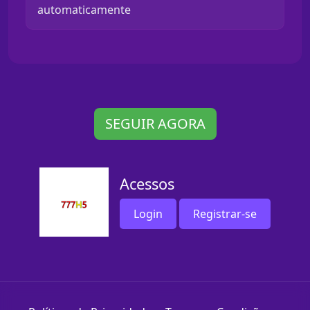
automaticamente
SEGUIR AGORA
Acessos
Login
Registrar-se