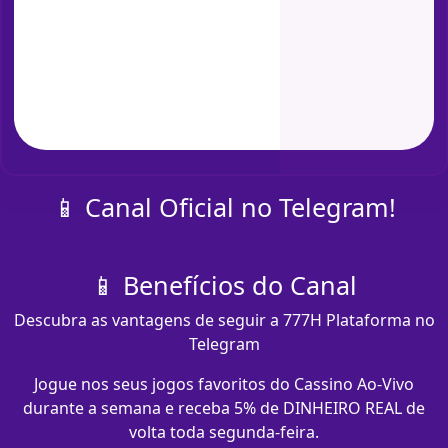
📱 Canal Oficial no Telegram!
📱 Benefícios do Canal
Descubra as vantagens de seguir a 777H Plataforma no
Telegram
Jogue nos seus jogos favoritos do Cassino Ao-Vivo
durante a semana e receba 5% de DINHEIRO REAL de
volta toda segunda-feira.