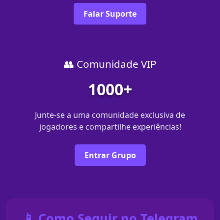
Falar Suporte
👥 Comunidade VIP
1000+
Junte-se a uma comunidade exclusiva de
jogadores e compartilhe experiências!
Entrar Grupo
📱 Como Seguir no Telegram