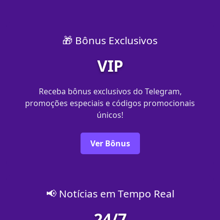
🎁 Bônus Exclusivos
VIP
Receba bônus exclusivos do Telegram,
promoções especiais e códigos promocionais
únicos!
Ver Bônus
📢 Notícias em Tempo Real
24/7