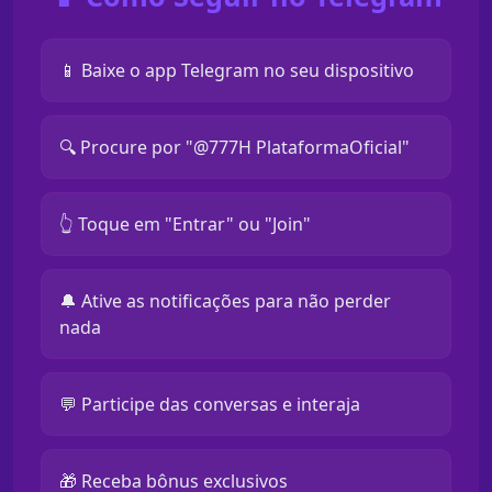
📱 Baixe o app Telegram no seu dispositivo
🔍 Procure por "@777H PlataformaOficial"
👆 Toque em "Entrar" ou "Join"
🔔 Ative as notificações para não perder
nada
💬 Participe das conversas e interaja
🎁 Receba bônus exclusivos