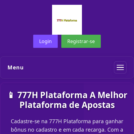
Login
Registrar-se
Menu
📱 777H Plataforma A Melhor
Plataforma de Apostas
Cadastre-se na 777H Plataforma para ganhar
bônus no cadastro e em cada recarga. Com a