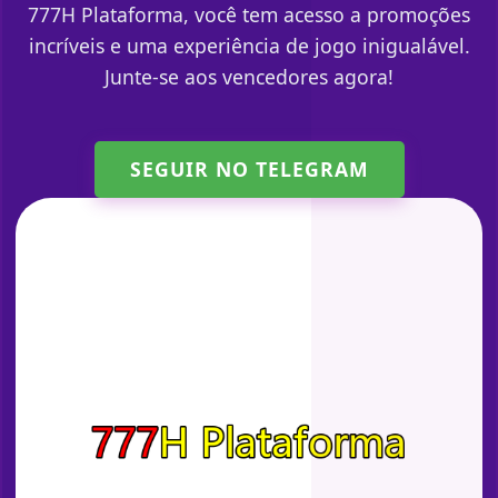
777H Plataforma, você tem acesso a promoções
incríveis e uma experiência de jogo inigualável.
Junte-se aos vencedores agora!
SEGUIR NO TELEGRAM