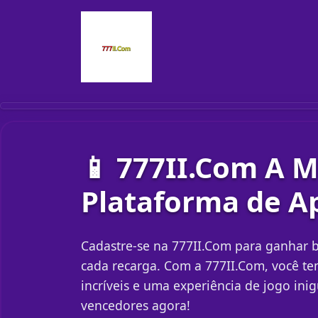
📱 777II.Com A 
Plataforma de A
Cadastre-se na 777II.Com para ganhar 
cada recarga. Com a 777II.Com, você t
incríveis e uma experiência de jogo inig
vencedores agora!