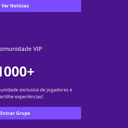
Ver Notícias
Comunidade VIP
1000+
unidade exclusiva de jogadores e
rtilhe experiências!
Entrar Grupo