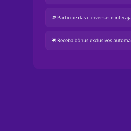
💬 Participe das conversas e interaj
🎁 Receba bônus exclusivos autom