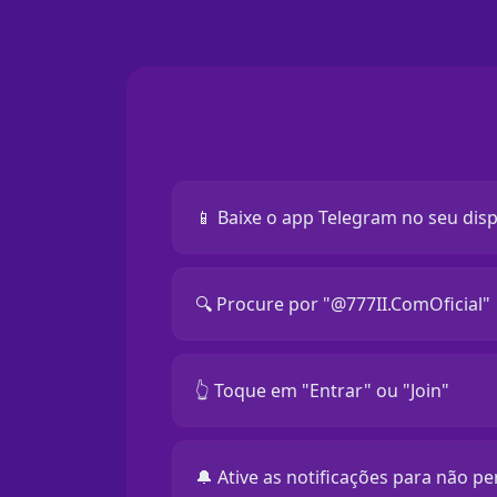
📱 Baixe o app Telegram no seu disp
🔍 Procure por "@777II.ComOficial"
👆 Toque em "Entrar" ou "Join"
🔔 Ative as notificações para não p