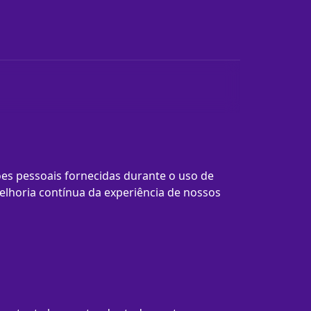
es pessoais fornecidas durante o uso de
elhoria contínua da experiência de nossos