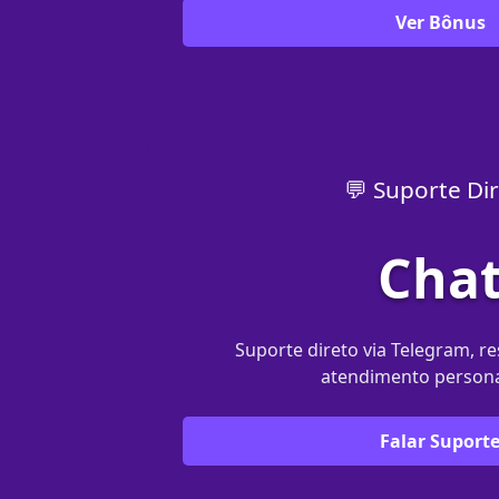
Ver Bônus
💬 Suporte Di
Cha
Suporte direto via Telegram, r
atendimento persona
Falar Suport