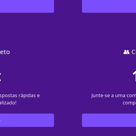
reto
👥 
t
espostas rápidas e
Junte-se a uma com
lizado!
compa
e