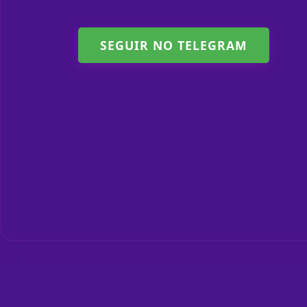
SEGUIR NO TELEGRAM