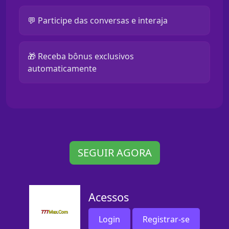
💬 Participe das conversas e interaja
🎁 Receba bônus exclusivos
automaticamente
SEGUIR AGORA
Acessos
Login
Registrar-se