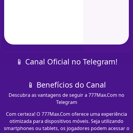
📱 Canal Oficial no Telegram!
📱 Benefícios do Canal
Descubra as vantagens de seguir a 777Max.Com no
Telegram
Com certeza! O 777Max.Com oferece uma experiência
otimizada para dispositivos móveis. Seja utilizando
smartphones ou tablets, os jogadores podem acessar o