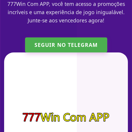
777Win Com APP, você tem acesso a promoções
incríveis e uma experiência de jogo inigualável.
Junte-se aos vencedores agora!
SEGUIR NO TELEGRAM