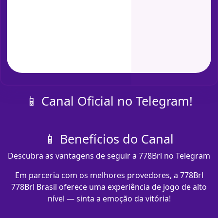
📱 Canal Oficial no Telegram!
📱 Benefícios do Canal
Descubra as vantagens de seguir a 778Brl no Telegram
Em parceria com os melhores provedores, a 778Brl
778Brl Brasil oferece uma experiência de jogo de alto
nível — sinta a emoção da vitória!