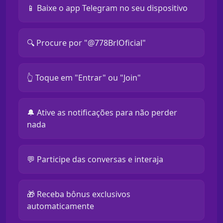
📱 Baixe o app Telegram no seu dispositivo
🔍 Procure por "@778BrlOficial"
👆 Toque em "Entrar" ou "Join"
🔔 Ative as notificações para não perder
nada
💬 Participe das conversas e interaja
🎁 Receba bônus exclusivos
automaticamente