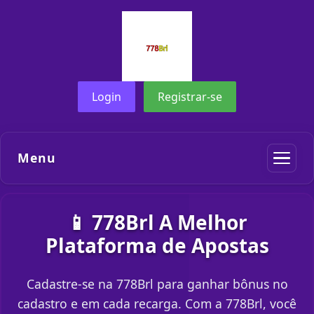
Login
Registrar-se
Menu
📱 778Brl A Melhor
Plataforma de Apostas
Cadastre-se na 778Brl para ganhar bônus no
cadastro e em cada recarga. Com a 778Brl, você