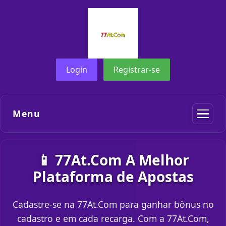
Login
Registrar-se
Menu
📱 77At.Com A Melhor
Plataforma de Apostas
Cadastre-se na 77At.Com para ganhar bônus no
cadastro e em cada recarga. Com a 77At.Com,