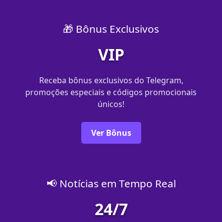
🎁 Bônus Exclusivos
VIP
Receba bônus exclusivos do Telegram,
promoções especiais e códigos promocionais
únicos!
Ver Bônus
📢 Notícias em Tempo Real
24/7