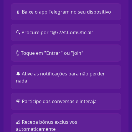
📱 Baixe o app Telegram no seu dispositivo
🔍 Procure por "@77At.ComOficial"
👆 Toque em "Entrar" ou "Join"
🔔 Ative as notificações para não perder
nada
💬 Participe das conversas e interaja
🎁 Receba bônus exclusivos
automaticamente