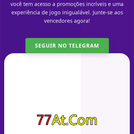
você tem acesso a promoções incríveis e uma
experiência de jogo inigualável. Junte-se aos
vencedores agora!
SEGUIR NO TELEGRAM