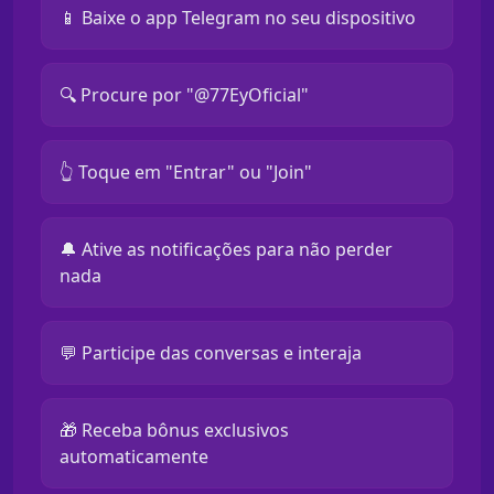
📱 Baixe o app Telegram no seu dispositivo
🔍 Procure por "@77EyOficial"
👆 Toque em "Entrar" ou "Join"
🔔 Ative as notificações para não perder
nada
💬 Participe das conversas e interaja
🎁 Receba bônus exclusivos
automaticamente