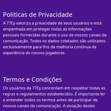
Políticas de Privacidade
A 77Ey valoriza a privacidade de seus usuários e está
empenhada em proteger todas as informações
pessoais fornecidas durante o uso de nossos canais de
comunicação. Todos os dados coletados são utilizados
exclusivamente para fins de melhoria contínua da
experiência de nossos jogadores.
Termos e Condições
Os usuários da 77Ey concordam em respeitar todas as
regras e regulamentos estabelecidos. É importante ler
e entender todos os termos antes de participar de
nossos canais de comunicação. A violação destes