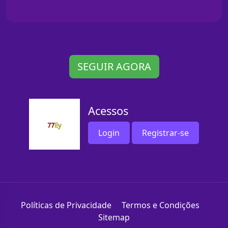
SEGUIR AGORA
Acessos
Login
Registrar-se
Políticas de Privacidade
Termos e Condições
Sitemap