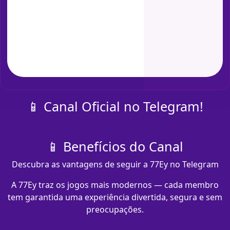
📱 Canal Oficial no Telegram!
📱 Benefícios do Canal
Descubra as vantagens de seguir a 77Ey no Telegram
A 77Ey traz os jogos mais modernos — cada membro
tem garantida uma experiência divertida, segura e sem
preocupações.