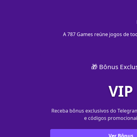
A 787 Games reúne jogos de tod
🎁 Bônus Exclu
VIP
Receba bônus exclusivos do Telegra
e códigos promocionai
Ver Bônus