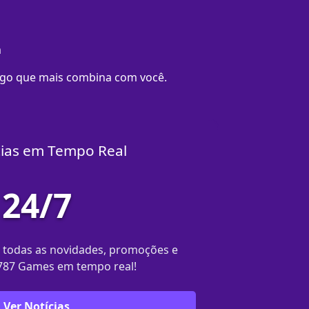
m
jogo que mais combina com você.
cias em Tempo Real
24/7
e todas as novidades, promoções e
787 Games em tempo real!
Ver Notícias