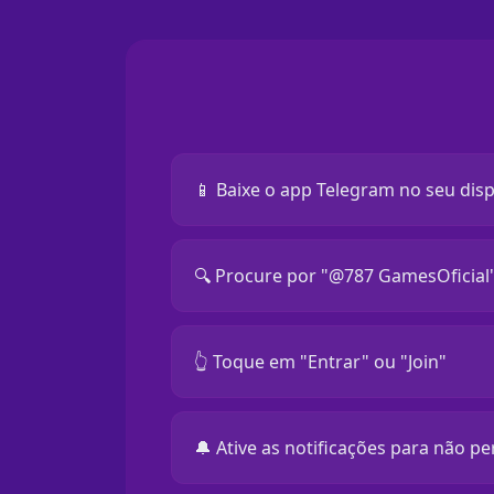
📱 Baixe o app Telegram no seu disp
🔍 Procure por "@787 GamesOficial
👆 Toque em "Entrar" ou "Join"
🔔 Ative as notificações para não p