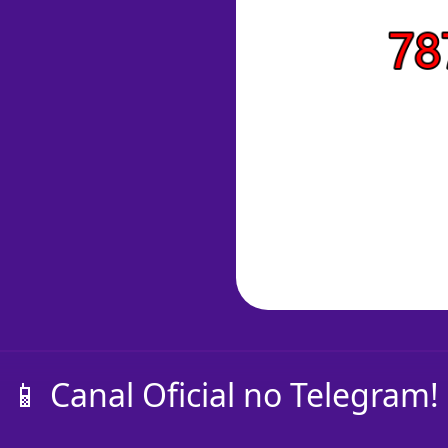
📱 Canal Oficial no Telegram!