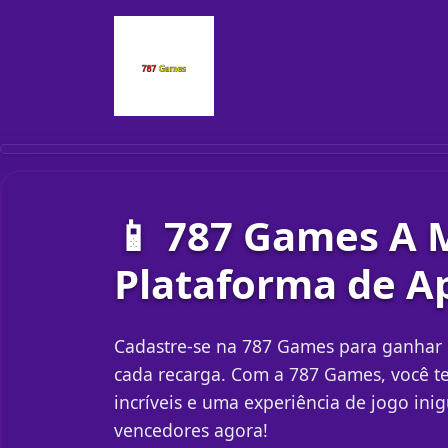
📱 787 Games A 
Plataforma de A
Cadastre-se na 787 Games para ganhar
cada recarga. Com a 787 Games, você 
incríveis e uma experiência de jogo inig
vencedores agora!