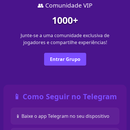
👥 Comunidade VIP
1000+
Junte-se a uma comunidade exclusiva de
jogadores e compartilhe experiências!
Entrar Grupo
📱 Como Seguir no Telegram
📱 Baixe o app Telegram no seu dispositivo