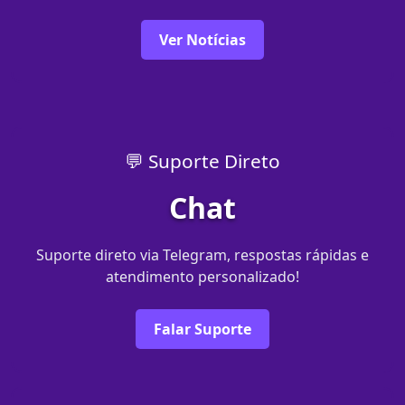
Ver Notícias
💬 Suporte Direto
Chat
Suporte direto via Telegram, respostas rápidas e
atendimento personalizado!
Falar Suporte