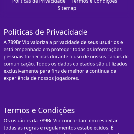
Políticas de Privacidade
Termos e Condições
Sitemap
Políticas de Privacidade
A 789Br Vip valoriza a privacidade de seus usuários e
está empenhada em proteger todas as informações
pessoais fornecidas durante o uso de nossos canais de
comunicação. Todos os dados coletados são utilizados
exclusivamente para fins de melhoria contínua da
experiência de nossos jogadores.
Termos e Condições
Os usuários da 789Br Vip concordam em respeitar
todas as regras e regulamentos estabelecidos. É