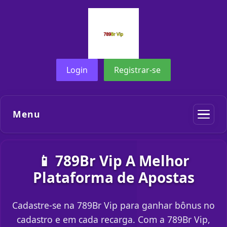
Login
Registrar-se
Menu
📱 789Br Vip A Melhor
Plataforma de Apostas
Cadastre-se na 789Br Vip para ganhar bônus no
cadastro e em cada recarga. Com a 789Br Vip,