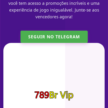
você tem acesso a promoções incríveis e uma
experiência de jogo inigualável. Junte-se aos
vencedores agora!
SEGUIR NO TELEGRAM