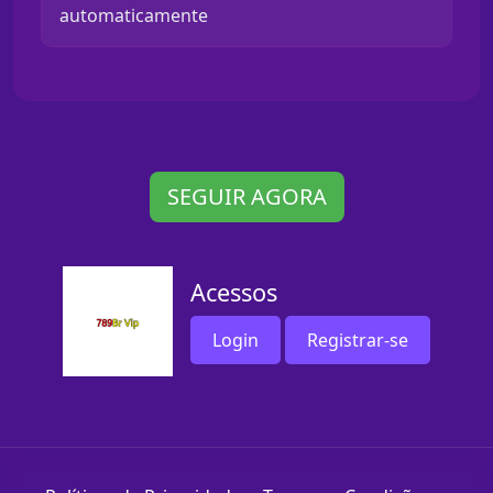
automaticamente
SEGUIR AGORA
Acessos
Login
Registrar-se