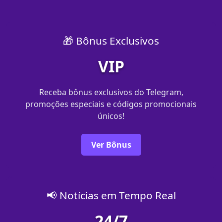
🎁 Bônus Exclusivos
VIP
Receba bônus exclusivos do Telegram,
promoções especiais e códigos promocionais
únicos!
Ver Bônus
📢 Notícias em Tempo Real
24/7