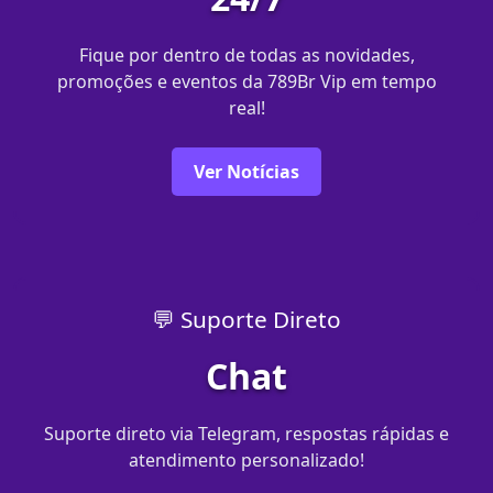
Fique por dentro de todas as novidades,
promoções e eventos da 789Br Vip em tempo
real!
Ver Notícias
💬 Suporte Direto
Chat
Suporte direto via Telegram, respostas rápidas e
atendimento personalizado!