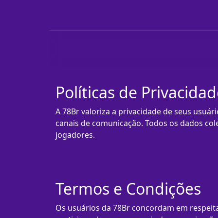
Políticas de Privacida
A 78Br valoriza a privacidade de seus usuá
canais de comunicação. Todos os dados cole
jogadores.
Termos e Condições
Os usuários da 78Br concordam em respeitar