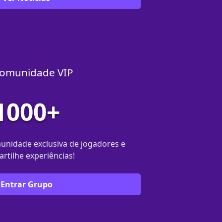
Comunidade VIP
1000+
unidade exclusiva de jogadores e
rtilhe experiências!
Entrar Grupo