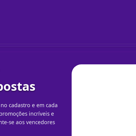
postas
 no cadastro e em cada
promoções incríveis e
unte-se aos vencedores