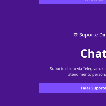
💬 Suporte Di
Cha
Suporte direto via Telegram, r
atendimento persona
Falar Suport