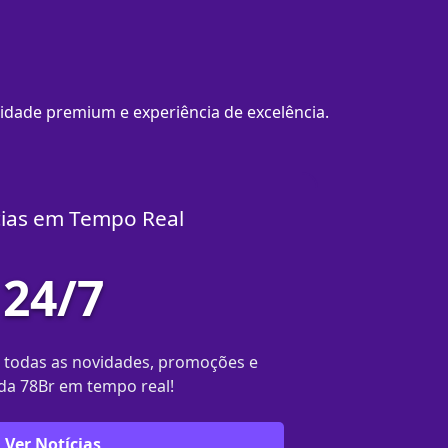
lidade premium e experiência de excelência.
cias em Tempo Real
24/7
e todas as novidades, promoções e
da 78Br em tempo real!
Ver Notícias