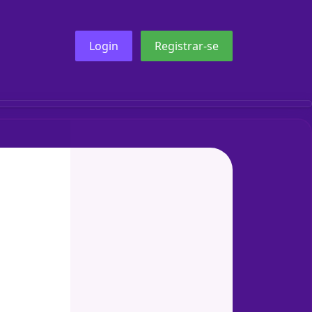
Login
Registrar-se