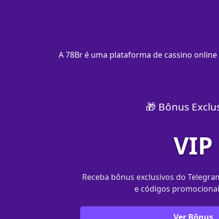
A 78Br é uma plataforma de cassino online 
🎁 Bônus Exclu
VIP
Receba bônus exclusivos do Telegra
e códigos promocionai
Ver Bônus