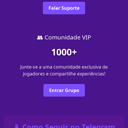
Falar Suporte
👥 Comunidade VIP
1000+
Junte-se a uma comunidade exclusiva de
jogadores e compartilhe experiências!
Entrar Grupo
📱 Como Seguir no Telegram