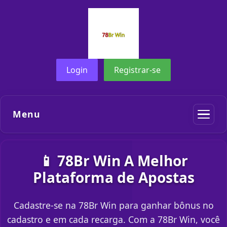
Login
Registrar-se
Menu
📱 78Br Win A Melhor
Plataforma de Apostas
Cadastre-se na 78Br Win para ganhar bônus no
cadastro e em cada recarga. Com a 78Br Win, você