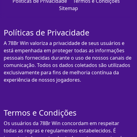
Políticas de Privacidade
Termos e Condições
Sitemap
Políticas de Privacidade
A 78Br Win valoriza a privacidade de seus usuários e
está empenhada em proteger todas as informações
pessoais fornecidas durante o uso de nossos canais de
comunicação. Todos os dados coletados são utilizados
exclusivamente para fins de melhoria contínua da
experiência de nossos jogadores.
Termos e Condições
Os usuários da 78Br Win concordam em respeitar
todas as regras e regulamentos estabelecidos. É