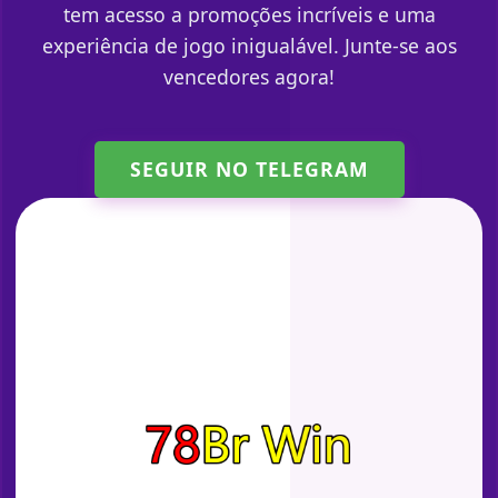
tem acesso a promoções incríveis e uma
experiência de jogo inigualável. Junte-se aos
vencedores agora!
SEGUIR NO TELEGRAM