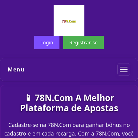
Login
Registrar-se
Menu
📱 78N.Com A Melhor
Plataforma de Apostas
Cadastre-se na 78N.Com para ganhar bônus no
cadastro e em cada recarga. Com a 78N.Com, você