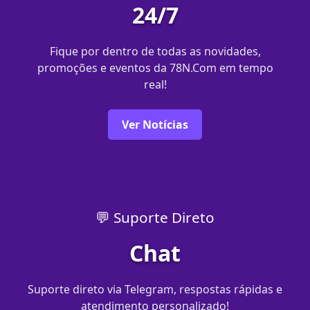
24/7
Fique por dentro de todas as novidades,
promoções e eventos da 78N.Com em tempo
real!
Ver Notícias
💬 Suporte Direto
Chat
Suporte direto via Telegram, respostas rápidas e
atendimento personalizado!