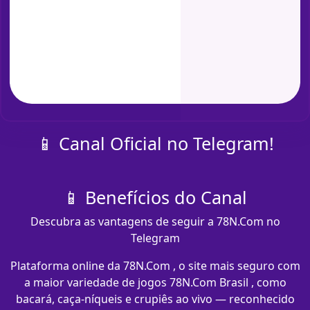
📱 Canal Oficial no Telegram!
📱 Benefícios do Canal
Descubra as vantagens de seguir a 78N.Com no
Telegram
Plataforma online da 78N.Com , o site mais seguro com
a maior variedade de jogos 78N.Com Brasil , como
bacará, caça-níqueis e crupiês ao vivo — reconhecido