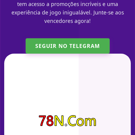
tem acesso a promoções incríveis e uma
experiência de jogo inigualável. Junte-se aos
vencedores agora!
SEGUIR NO TELEGRAM