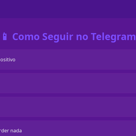
📱 Como Seguir no Telegram
ositivo
erder nada