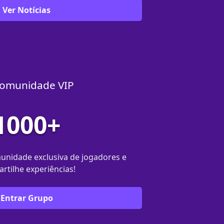
Ver Notícias
Comunidade VIP
1000+
unidade exclusiva de jogadores e
rtilhe experiências!
Entrar Grupo