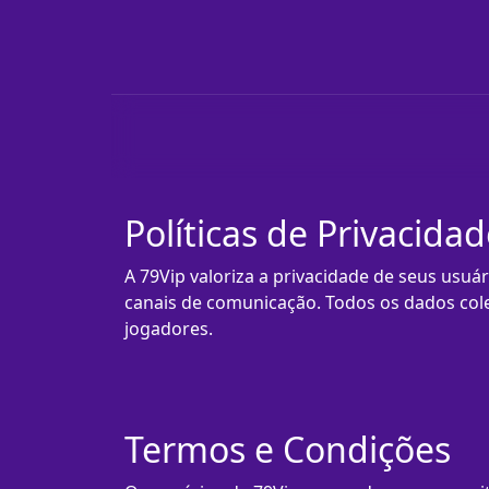
Políticas de Privacida
A 79Vip valoriza a privacidade de seus usu
canais de comunicação. Todos os dados cole
jogadores.
Termos e Condições