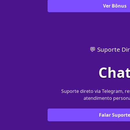
Ver Bônus
💬 Suporte Di
Cha
Suporte direto via Telegram, r
atendimento persona
Falar Suport