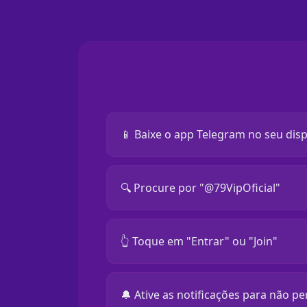
📱 Baixe o app Telegram no seu disp
🔍 Procure por "@79VipOficial"
👆 Toque em "Entrar" ou "Join"
🔔 Ative as notificações para não p