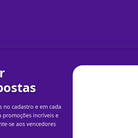
r
postas
s no cadastro e em cada
a promoções incríveis e
unte-se aos vencedores