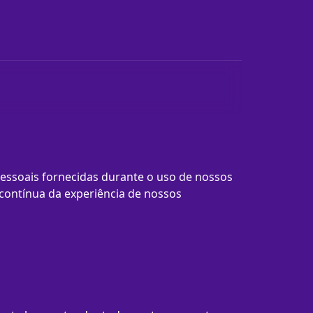
pessoais fornecidas durante o uso de nossos
 contínua da experiência de nossos