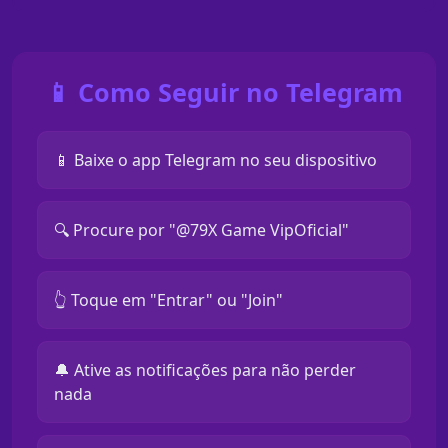
📱 Como Seguir no Telegram
📱 Baixe o app Telegram no seu dispositivo
🔍 Procure por "@79X Game VipOficial"
👆 Toque em "Entrar" ou "Join"
🔔 Ative as notificações para não perder
nada