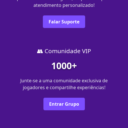
atendimento personalizado!
Falar Suporte
👥 Comunidade VIP
1000+
Junte-se a uma comunidade exclusiva de
jogadores e compartilhe experiências!
Entrar Grupo