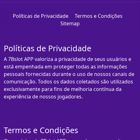
Políticas de Privacidade
Termos e Condições
Sitemap
Políticas de Privacidade
A 7Bslot APP valoriza a privacidade de seus usuários e
está empenhada em proteger todas as informações
pessoais fornecidas durante o uso de nossos canais de
comunicação. Todos os dados coletados são utilizados
exclusivamente para fins de melhoria contínua da
experiência de nossos jogadores.
Termos e Condições