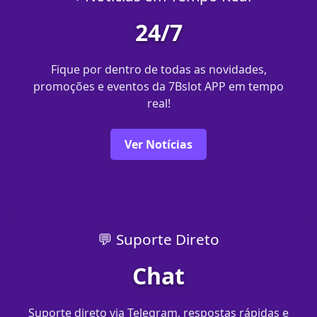
24/7
Fique por dentro de todas as novidades,
promoções e eventos da 7Bslot APP em tempo
real!
Ver Notícias
💬 Suporte Direto
Chat
Suporte direto via Telegram, respostas rápidas e