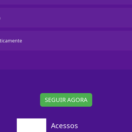
a
aticamente
SEGUIR AGORA
Acessos