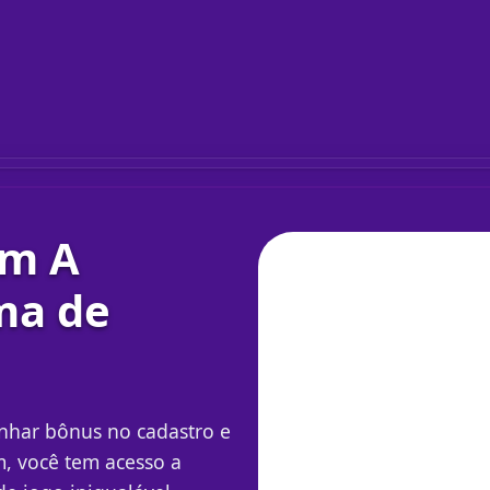
am A
ma de
anhar bônus no cadastro e
, você tem acesso a