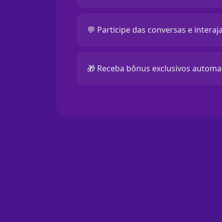
💬 Participe das conversas e interaj
🎁 Receba bônus exclusivos autom