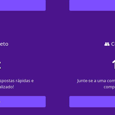
reto
👥 
t
espostas rápidas e
Junte-se a uma com
lizado!
compa
e