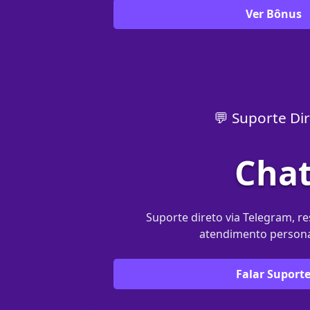
Ver Bônus
💬 Suporte Di
Cha
Suporte direto via Telegram, r
atendimento persona
Falar Suport