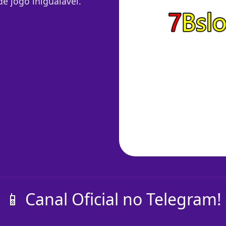
e jogo inigualável.
📱 Canal Oficial no Telegram!