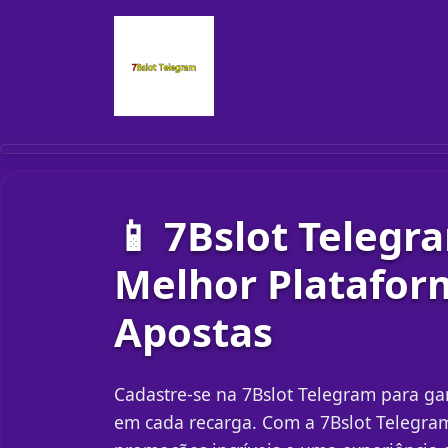
📱 7Bslot Telegr
Melhor Platafor
Apostas
Cadastre-se na 7Bslot Telegram para g
em cada recarga. Com a 7Bslot Telegram