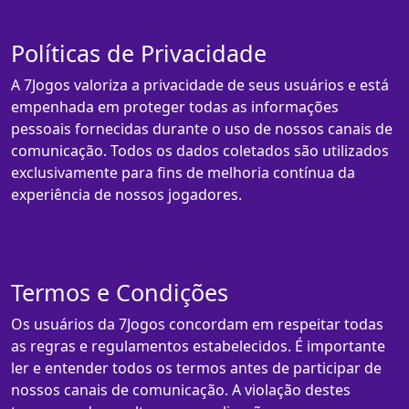
Políticas de Privacidade
A 7Jogos valoriza a privacidade de seus usuários e está
empenhada em proteger todas as informações
pessoais fornecidas durante o uso de nossos canais de
comunicação. Todos os dados coletados são utilizados
exclusivamente para fins de melhoria contínua da
experiência de nossos jogadores.
Termos e Condições
Os usuários da 7Jogos concordam em respeitar todas
as regras e regulamentos estabelecidos. É importante
ler e entender todos os termos antes de participar de
nossos canais de comunicação. A violação destes