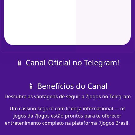
📱 Canal Oficial no Telegram!
📱 Benefícios do Canal
Descubra as vantagens de seguir a 7Jogos no Telegram
Um cassino seguro com licença internacional — os
jogos da 7Jogos estão prontos para te oferecer
entretenimento completo na plataforma 7Jogos Brasil .