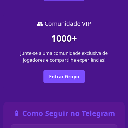
👥 Comunidade VIP
1000+
Junte-se a uma comunidade exclusiva de
jogadores e compartilhe experiências!
Entrar Grupo
📱 Como Seguir no Telegram