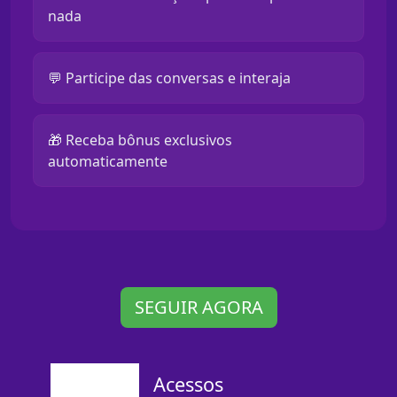
nada
💬 Participe das conversas e interaja
🎁 Receba bônus exclusivos
automaticamente
SEGUIR AGORA
Acessos