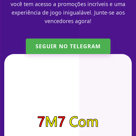
você tem acesso a promoções incríveis e uma
experiência de jogo inigualável. Junte-se aos
vencedores agora!
SEGUIR NO TELEGRAM