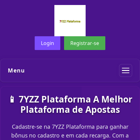
Login
Registrar-se
Menu
📱 7YZZ Plataforma A Melhor
Plataforma de Apostas
Cadastre-se na 7YZZ Plataforma para ganhar
bônus no cadastro e em cada recarga. Com a