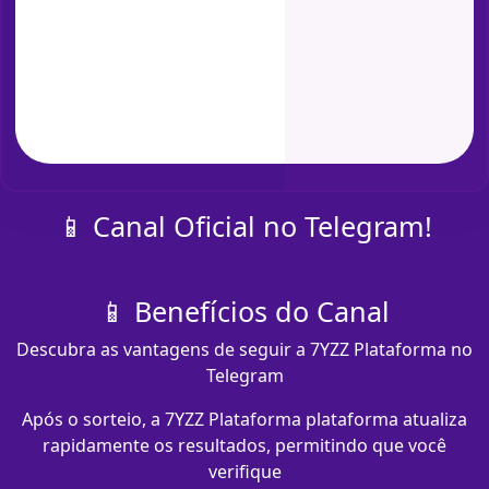
📱 Canal Oficial no Telegram!
📱 Benefícios do Canal
Descubra as vantagens de seguir a 7YZZ Plataforma no
Telegram
Após o sorteio, a 7YZZ Plataforma plataforma atualiza
rapidamente os resultados, permitindo que você
verifique