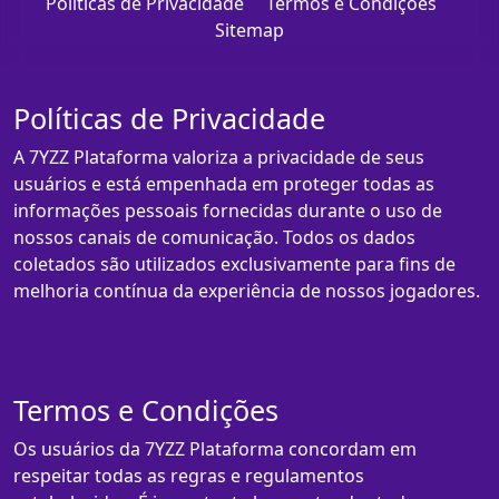
Políticas de Privacidade
Termos e Condições
Sitemap
Políticas de Privacidade
A 7YZZ Plataforma valoriza a privacidade de seus
usuários e está empenhada em proteger todas as
informações pessoais fornecidas durante o uso de
nossos canais de comunicação. Todos os dados
coletados são utilizados exclusivamente para fins de
melhoria contínua da experiência de nossos jogadores.
Termos e Condições
Os usuários da 7YZZ Plataforma concordam em
respeitar todas as regras e regulamentos