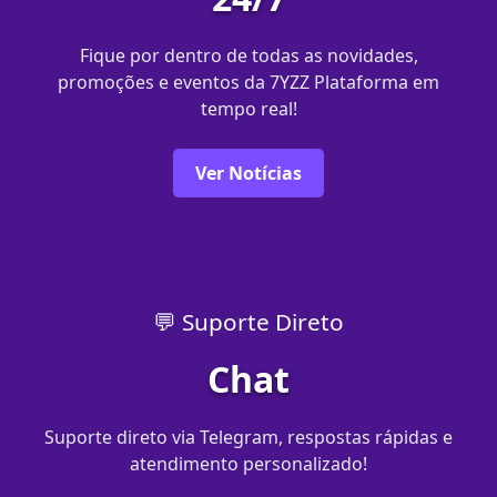
Fique por dentro de todas as novidades,
promoções e eventos da 7YZZ Plataforma em
tempo real!
Ver Notícias
💬 Suporte Direto
Chat
Suporte direto via Telegram, respostas rápidas e
atendimento personalizado!