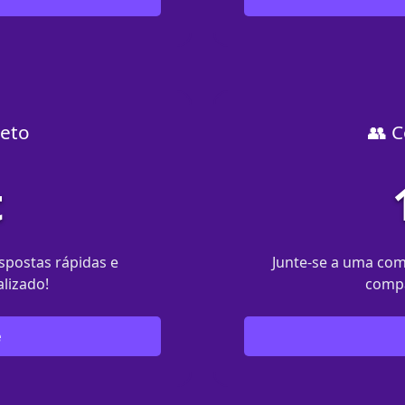
reto
👥 
t
espostas rápidas e
Junte-se a uma com
lizado!
compa
e