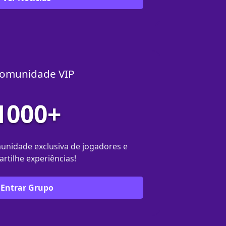
Comunidade VIP
1000+
unidade exclusiva de jogadores e
rtilhe experiências!
Entrar Grupo