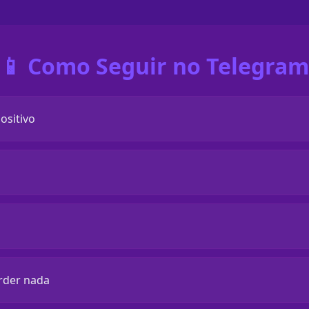
📱 Como Seguir no Telegram
ositivo
erder nada