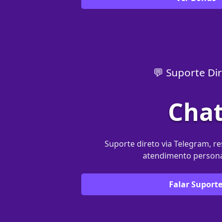
💬 Suporte Di
Cha
Suporte direto via Telegram, r
atendimento persona
Falar Suport