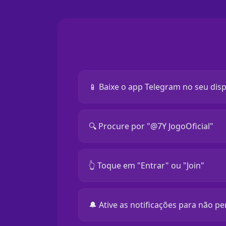
📱 Baixe o app Telegram no seu disp
🔍 Procure por "@7Y JogoOficial"
👆 Toque em "Entrar" ou "Join"
🔔 Ative as notificações para não p