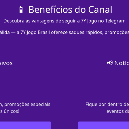
📱 Benefícios do Canal
Descubra as vantagens de seguir a 7Y Jogo no Telegram
álida — a 7Y Jogo Brasil oferece saques rápidos, promoçõe
sivos
📢 Notí
m, promoções especiais
Fique por dentro d
s únicos!
eventos d