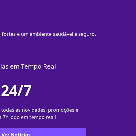
s fortes e um ambiente saudável e seguro.
cias em Tempo Real
24/7
e todas as novidades, promoções e
a 7Y Jogo em tempo real!
Ver Notícias