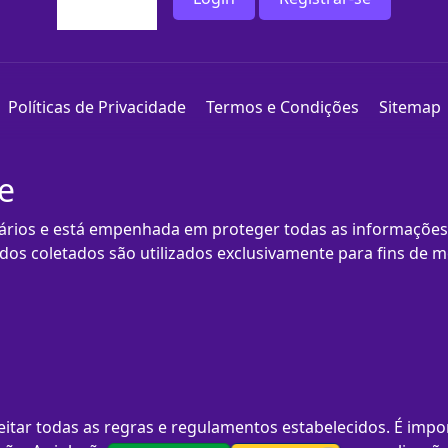
Políticas de Privacidade
Termos e Condições
Sitemap
de
suários e está empenhada em proteger todas as informações
os coletados são utilizados exclusivamente para fins de m
tar todas as regras e regulamentos estabelecidos. É impor