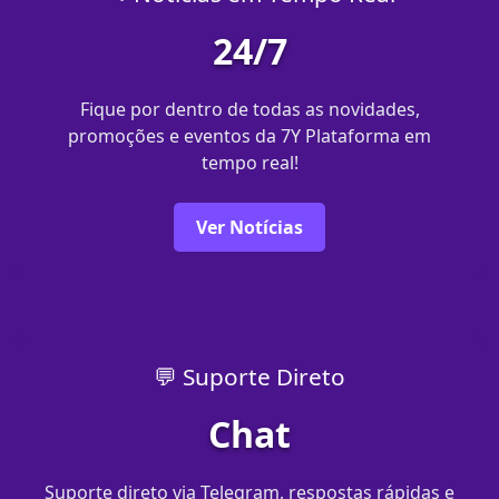
24/7
Fique por dentro de todas as novidades,
promoções e eventos da 7Y Plataforma em
tempo real!
Ver Notícias
💬 Suporte Direto
Chat
Suporte direto via Telegram, respostas rápidas e