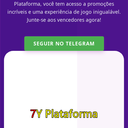
Plataforma, você tem acesso a promoções
incríveis e uma experiência de jogo inigualável.
Junte-se aos vencedores agora!
SEGUIR NO TELEGRAM