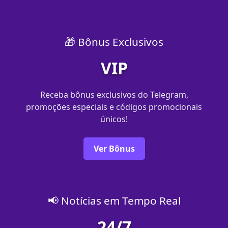
🎁 Bônus Exclusivos
VIP
Receba bônus exclusivos do Telegram,
promoções especiais e códigos promocionais
únicos!
Ver Bônus
📢 Notícias em Tempo Real
24/7